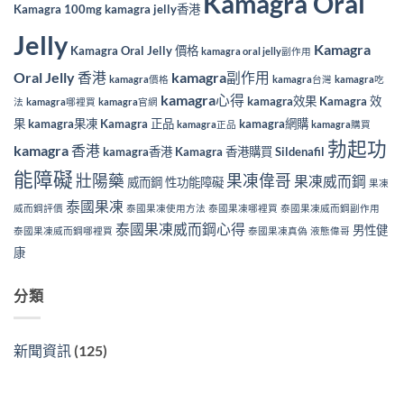
Kamagra Oral
Kamagra 100mg
kamagra jelly香港
Jelly
Kamagra
Kamagra Oral Jelly 價格
kamagra oral jelly副作用
Oral Jelly 香港
kamagra副作用
kamagra價格
kamagra台灣
kamagra吃
kamagra心得
kamagra效果
Kamagra 效
法
kamagra哪裡買
kamagra官網
果
kamagra果凍
Kamagra 正品
kamagra網購
kamagra正品
kamagra購買
勃起功
kamagra 香港
kamagra香港
Kamagra 香港購買
Sildenafil
能障礙
壯陽藥
果凍偉哥
果凍威而鋼
威而鋼
性功能障礙
果凍
泰國果凍
威而鋼評價
泰國果凍使用方法
泰國果凍哪裡買
泰國果凍威而鋼副作用
泰國果凍威而鋼心得
男性健
泰國果凍威而鋼哪裡買
泰國果凍真偽
液態偉哥
康
分類
新聞資訊
(125)