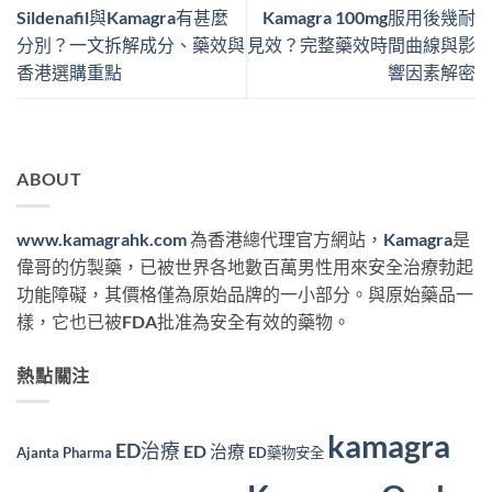
Sildenafil與Kamagra有甚麼
Kamagra 100mg服用後幾耐
分別？一文拆解成分、藥效與
見效？完整藥效時間曲線與影
香港選購重點
響因素解密
ABOUT
www.kamagrahk.com
為香港總代理官方網站，
Kamagra
是
偉哥的仿製藥，已被世界各地數百萬男性用來安全治療勃起
功能障礙，其價格僅為原始品牌的一小部分。與原始藥品一
樣，它也已被FDA批准為安全有效的藥物。
熱點關注
kamagra
ED治療
ED 治療
Ajanta Pharma
ED藥物安全