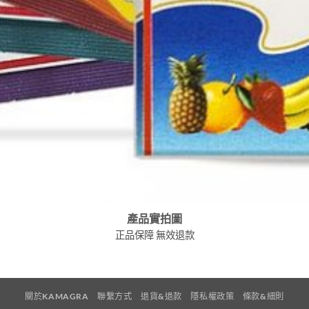
產品實拍圖
正品保障 無效退款
關於KAMAGRA
聯繫方式
退貨&退款
隱私權政策
條款&細則