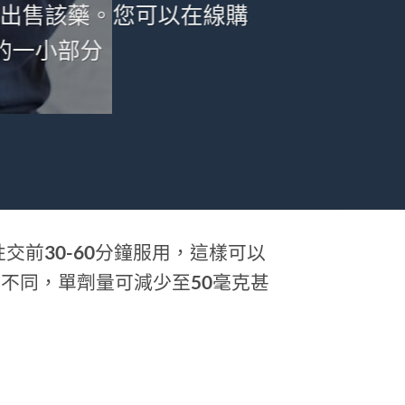
公眾出售該藥。您可以在線購
品的一小部分
預期性交前30-60分鐘服用，這樣可以
不同，單劑量可減少至50毫克甚