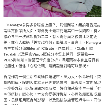
「Kamagra食得多會唔會上癮？」呢個問題，無論喺香港討
論區定係診所入面，都係男士最常問嘅其中一個問題。有人
擔心食完一次就想食第二次，有人驚停藥之後會比之前更
差，亦有人聽過「越食越冇效」嘅講法。事實上，Kamagra
嘅主要成分係Sildenafil Citrate，同犀利士（Cialis）嘅
Tadalafil以及原廠Viagra嘅成分本質上係同一類藥物——
PDE5抑制劑。從藥理學角度分析，呢類藥物本身並唔具有
成癮性，但係「心理依賴」嘅問題絕對唔可以忽視。
香港作為一個生活節奏極快嘅城市，壓力大、休息唔夠、飲
食唔規律，呢啲因素本身已經會影響男士嘅表現。當你發現
一粒藥丸就可以解決問題嘅時候，好自然就會產生一種「冇
咗佢唔掂」嘅心態。本文會從藥理機制、心理依賴嘅形成原
因、長期服用嘅身體影響、以及點樣健康管理呢件事，同你