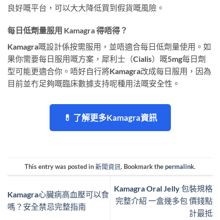
良好嘅平台，可以大大降低買到假貨嘅風險。
每日低劑量服用 Kamagra 得唔得？
Kamagra嘅設計係按需服用，並唔適合每日低劑量使用。如
果你需要每日服用嘅方案，犀利士（Cialis）嘅5mg每日劑
型可能更適合你。唔好自行將Kamagra改成每日服用，因為
目前並冇足夠嘅臨床數據支持呢種用法嘅安全性。
💊 了解更多Kamagra資訊
This entry was posted in
新聞資訊
. Bookmark the
permalink
.
Kamagra Oral Jelly 包裝規格
Kamagra心臟病高血壓可以食
完整介紹 一盒幾多包 價錢點
嗎？安全禁忌完整指南
計最抵