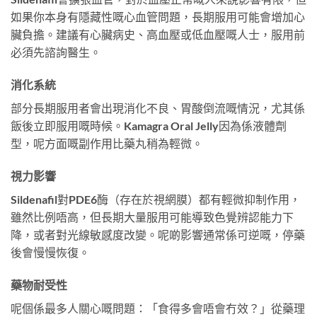
如果你本身有隱藏性嘅心血管問題，長期服用可能會增加心
臟負擔。建議有心臟病史、高血壓或低血壓嘅人士，服用前
必須先諮詢醫生。
消化系統
部分長期服用者會出現消化不良、胃酸倒流嘅情況，尤其係
飯後立即服用嘅時候。Kamagra Oral Jelly因為係液體劑
型，呢方面嘅副作用比藥丸稍為輕微。
視力影響
Sildenafil對PDE6酶（存在於視網膜）都有輕微抑制作用，
雖然比例唔高，但長期大量服用可能導致色覺辨認能力下
降，或者對光線敏感度改變。呢啲影響通常係可逆嘅，停藥
後會慢慢恢復。
藥物耐受性
呢個係最多人關心嘅問題：「食得多會唔會冇效？」從藥理