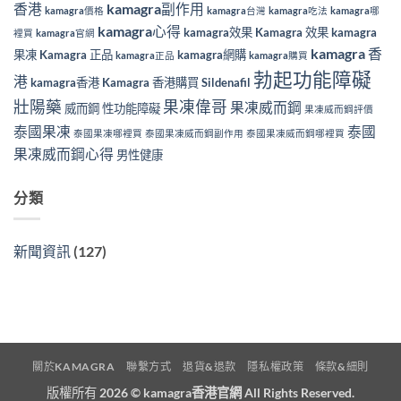
香港
kamagra副作用
kamagra價格
kamagra台灣
kamagra吃法
kamagra哪
kamagra心得
kamagra效果
Kamagra 效果
kamagra
裡買
kamagra官網
kamagra 香
果凍
Kamagra 正品
kamagra網購
kamagra正品
kamagra購買
勃起功能障礙
港
kamagra香港
Kamagra 香港購買
Sildenafil
壯陽藥
果凍偉哥
果凍威而鋼
威而鋼
性功能障礙
果凍威而鋼評價
泰國果凍
泰國
泰國果凍哪裡買
泰國果凍威而鋼副作用
泰國果凍威而鋼哪裡買
果凍威而鋼心得
男性健康
分類
新聞資訊
(127)
關於KAMAGRA
聯繫方式
退貨&退款
隱私權政策
條款&細則
版權所有 2026 ©
kamagra香港官網
All Rights Reserved.