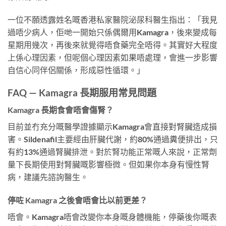
一位不願透露姓名嘅香港私家醫院泌尿科醫生指出：「我見
過唔少病人，佢哋一開始只係偶爾用Kamagra，後來變成每
星期用幾次，再後來就覺得唔食藥完全唔得。其實好大程度
上係心理因素，但呢個心理因素如果唔處理，會進一步影響
自信心同伴侶關係，形成惡性循環。」
FAQ — Kamagra 長期服用常見問題
Kamagra 長期食會唔會傷腎？
目前並冇充分嘅醫學證據顯示Kamagra會直接對腎臟造成損
害。Sildenafil主要經由肝臟代謝，約80%通過糞便排出，只
有約13%通過腎臟排泄。對於腎功能正常嘅人來說，正常劑
量下長期使用對腎臟嘅影響極微。但如果你本身有慢性腎
病，建議先諮詢醫生。
停咗 Kamagra 之後會唔會比以前更差？
唔會。Kamagra唔會改變你本身嘅身體機能，停藥後你嘅表