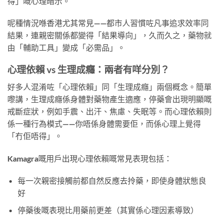
得」嘅心理暗示。
呢種情況喺香港尤其常見——都市人習慣咗凡事追求效率同
結果，連親密關係都變得「結果導向」，久而久之，藥物就
由「輔助工具」變成「必需品」。
心理依賴 vs 生理成癮：兩者有咩分別？
好多人混淆咗「心理依賴」同「生理成癮」兩個概念。簡單
嚟講，生理成癮係身體對藥物產生適應，停藥會出現明顯嘅
戒斷症狀，例如手震、出汗、焦慮、失眠等。而心理依賴則
係一種行為模式——你唔係身體需要佢，而係心理上覺得
「冇佢唔得」。
Kamagra嘅用戶出現心理依賴嘅常見表現包括：
每一次親密接觸前都自然反應去拎藥，即使身體狀態良
好
停藥後嘅表現比用藥前更差（其實係心理因素導致）