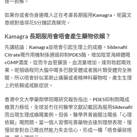
逐一拆解。
如果你或者你身邊嘅人正在考慮長期服用Kamagra，呢篇文
章絕對值得花5分鐘認真睇完。
Kamagra 長期服用會唔會產生藥物依賴？
先講結論：Kamagra並唔會引起生理上的成癮。Sildenafil
Citrate嘅作用機制係通過抑制PDE5酶，增加陰莖海綿體嘅
cGMP濃度，從而令血管擴張、血流量增加，達到勃起嘅效
果。呢個過程同大腦中嘅多巴胺受體或者鴉片類受體完全無
關，所以唔會好似某啲止痛藥或者精神科藥物咁，產生生理
上的依賴或戒斷症狀。
香港中文大學藥劑學院嘅研究報告指出，PDE5抑制劑嘅成
癮潛力極低，全球並冇任何醫學文獻記載因為服用Sildenafil
而出現生理成癮嘅案例。但係，醫學界普遍關注嘅係「心理
依賴」嘅問題。當一個人習慣咗靠藥物去達到理想表現，慢
慢就會對自己嘅自然能力失去信心，形成一種「唔食藥就唔