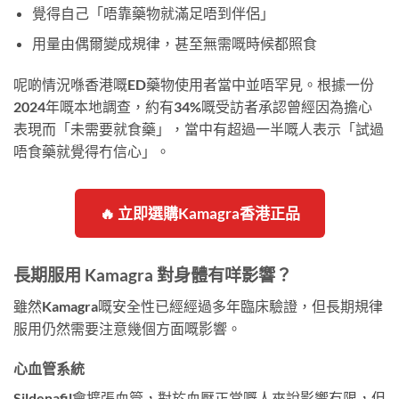
覺得自己「唔靠藥物就滿足唔到伴侶」
用量由偶爾變成規律，甚至無需嘅時候都照食
呢啲情況喺香港嘅ED藥物使用者當中並唔罕見。根據一份
2024年嘅本地調查，約有34%嘅受訪者承認曾經因為擔心
表現而「未需要就食藥」，當中有超過一半嘅人表示「試過
唔食藥就覺得冇信心」。
🔥 立即選購Kamagra香港正品
長期服用 Kamagra 對身體有咩影響？
雖然Kamagra嘅安全性已經經過多年臨床驗證，但長期規律
服用仍然需要注意幾個方面嘅影響。
心血管系統
Sildenafil會擴張血管，對於血壓正常嘅人來說影響有限，但