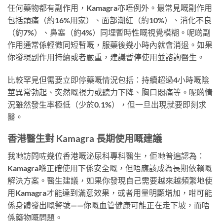
任何藥物都有副作用，Kamagra亦唔例外。最常見嘅副作用
包括頭痛（約16%用家）、面部潮紅（約10%）、消化不良
（約7%）、鼻塞（約4%）同埋暫時性嘅視覺模糊。呢啲副
作用通常係輕微同短暫嘅，服藥後幾小時內就會消退。如果
你發現副作用持續或者嚴重，建議暫停使用並諮詢醫生。
比較罕見但需要立即停藥嘅情況包括：持續超過4小時嘅陰
莖異常勃起、突然嘅視力或聽力下降、胸口悶痛等。呢啲情
況雖然發生率極低（少於0.1%），但一旦出現就要即刻求
醫。
香港醫生對 Kamagra 長期使用嘅建議
我哋訪問咗幾位香港嘅泌尿科專科醫生，佢哋普遍認為：
Kamagra喺正確使用下係安全嘅，但唔應該成為長期依賴嘅
解決方案。醫生建議，如果你發現自己需要越來越頻繁地使
用Kamagra才能達到滿意效果，或者用量明顯增加，咁可能
係身體發出嘅警號——你嘅血管健康可能正在走下坡，而唔
係藥物嘅問題。