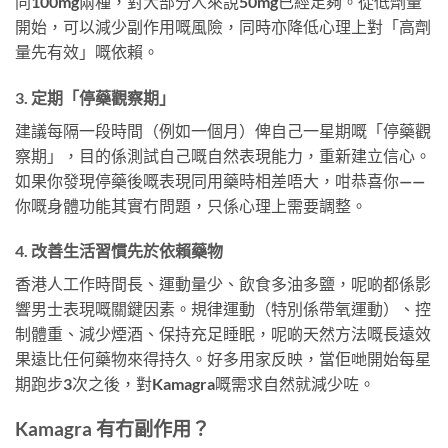
同100mg兩種，對大部分人來說50mg已經足夠。從低劑量
開始，可以減少副作用嘅風險，同時亦降低心理上對「高劑
量先有效」嘅依賴。
3. 定期「停藥觀察期」
建議每隔一段時間（例如一個月）俾自己一星期嘅「停藥觀
察期」，目的係測試自己嘅自然表現能力，重新建立信心。
如果你發現停藥後嘅表現同用藥時相差唔大，咁恭喜你——
你嘅身體功能其實冇問題，只係心理上需要調整。
4. 改善生活習慣先於依賴藥物
香港人工作時間長、運動量少、飲食多油多鹽，呢啲都係影
響男士表現嘅關鍵因素。規律運動（特別係帶氧運動）、控
制體重、減少煙酒、保持充足睡眠，呢啲天然方法嘅長遠效
果遠比任何藥物來得持久。好多用家反映，當佢哋開始每星
期跑步3次之後，對Kamagra嘅需求自然就減少咗。
Kamagra 有冇副作用？