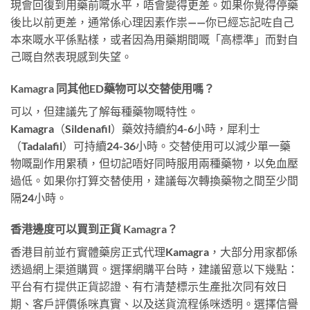
現會回復到用藥前嘅水平，唔會變得更差。如果你覺得停藥
後比以前更差，通常係心理因素作祟——你已經忘記咗自己
本來嘅水平係點樣，或者因為用藥期間嘅「高標準」而對自
己嘅自然表現感到失望。
Kamagra 同其他ED藥物可以交替使用嗎？
可以，但建議先了解每種藥物嘅特性。
Kamagra（Sildenafil）藥效持續約4-6小時，犀利士
（Tadalafil）可持續24-36小時。交替使用可以減少單一藥
物嘅副作用累積，但切記唔好同時服用兩種藥物，以免血壓
過低。如果你打算交替使用，建議每次轉換藥物之間至少間
隔24小時。
香港邊度可以買到正貨 Kamagra？
香港目前並冇實體藥房正式代理Kamagra，大部分用家都係
透過網上渠道購買。選擇網購平台時，建議留意以下幾點：
平台有冇提供正貨認證、有冇清楚標示生產批次同有效日
期、客戶評價係咪真實、以及送貨流程係咪透明。選擇信譽