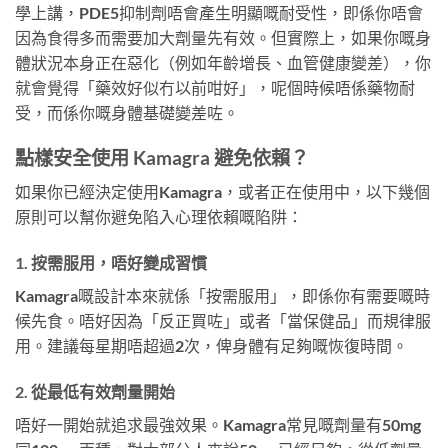
學上講，PDE5抑制劑唔會產生明顯嘅耐受性，即係你唔會
因為食得多而需要加大劑量先有效。但實際上，如果你嘅身
體狀況本身正在惡化（例如年齡增長、血管健康變差），你
就會覺得「藥效好似冇以前咁好」，呢個時候唔係藥物耐
受，而係你嘅身體基礎變差咗。
點樣安全使用 Kamagra 避免依賴？
如果你已經決定使用Kamagra，或者正在使用中，以下幾個
原則可以幫你避免陷入心理依賴嘅陷阱：
1. 按需服用，唔好變成習慣
Kamagra嘅設計本來就係「按需服用」，即係你有需要嘅時
候先食。唔好因為「反正買咗」或者「當保健品」而規律服
用。建議每星期唔超過2次，俾身體有足夠嘅恢復時間。
2. 從最低有效劑量開始
唔好一開始就追求最強效果。Kamagra常見嘅劑量有50mg