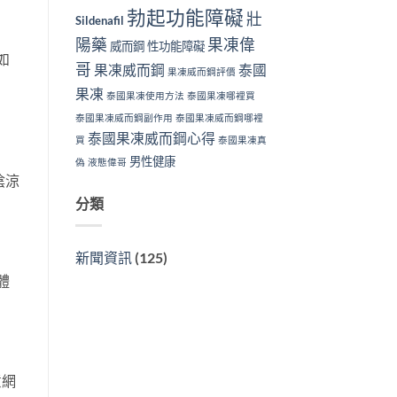
勃起功能障礙
壯
Sildenafil
陽藥
果凍偉
威而鋼
性功能障礙
如
哥
果凍威而鋼
泰國
果凍威而鋼評價
果凍
泰國果凍使用方法
泰國果凍哪裡買
泰國果凍威而鋼副作用
泰國果凍威而鋼哪裡
泰國果凍威而鋼心得
買
泰國果凍真
男性健康
偽
液態偉哥
陰涼
分類
新聞資訊
(125)
體
意網