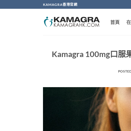
Skip
KAMAGRA香港官網
to
content
首頁
在
Kamagra 100m
POSTE