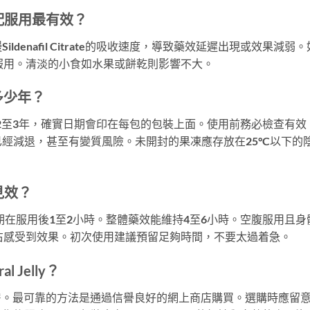
食物搭配服用最有效？
denafil Citrate的吸收速度，導致藥效延遲出現或效果減弱。
服用。清淡的小食如水果或餅乾則影響不大。
期多少年？
期是生產後2至3年，確實日期會印在每包的包裝上面。使用前務必檢查有效
經減退，甚至有變質風險。未開封的果凍應存放在25°C以下的
能見效？
期在服用後1至2小時。整體藥效能維持4至6小時。空腹服用且身
右感受到效果。初次使用建議預留足夠時間，不要太過着急。
 Jelly？
藥房。最可靠的方法是通過信譽良好的網上商店購買。選購時應留