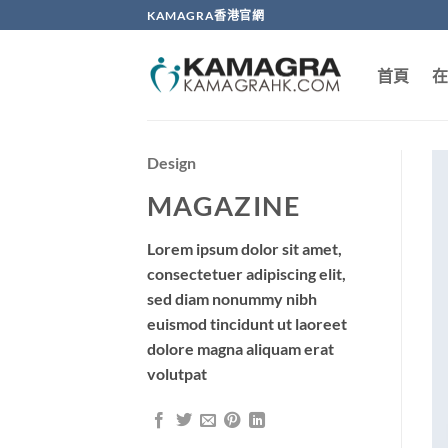
Skip
KAMAGRA香港官網
to
content
首頁
在
Design
MAGAZINE
Lorem ipsum dolor sit amet,
consectetuer adipiscing elit,
sed diam nonummy nibh
euismod tincidunt ut laoreet
dolore magna aliquam erat
volutpat