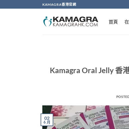
Skip
KAMAGRA香港官網
to
content
首頁
在
Kamagra Oral J
POSTE
02
6 月