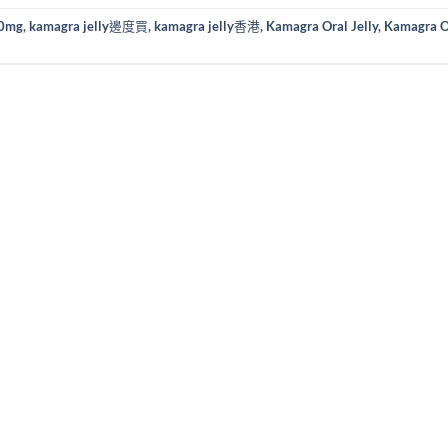
00mg
,
kamagra jelly邊度買
,
kamagra jelly香港
,
Kamagra Oral Jelly
,
Kamagra O