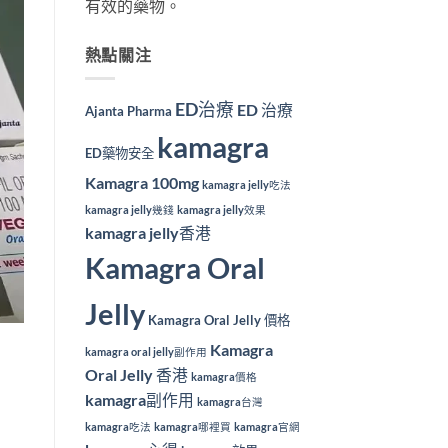
有效的藥物。
熱點關注
ED治療
ED 治療
Ajanta Pharma
kamagra
ED藥物安全
Kamagra 100mg
kamagra jelly吃法
kamagra jelly幾錢
kamagra jelly效果
kamagra jelly香港
Kamagra Oral
Jelly
Kamagra Oral Jelly 價格
Kamagra
kamagra oral jelly副作用
Oral Jelly 香港
kamagra價格
kamagra副作用
kamagra台灣
kamagra吃法
kamagra哪裡買
kamagra官網