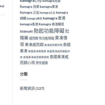
kamagra心得
kamagra效果
ral
Kamagra 效果
kamagra果凍
Kamagra 正品
kamagra
kamagra正品
kamagra 香港
網購
kamagra購買
kamagra香港
Kamagra 香港購買
勃起功能障礙
壯
Sildenafil
陽藥
果凍偉
威而鋼
性功能障礙
哥
果凍威而鋼
泰國
果凍威而鋼評價
果凍
泰國果凍哪裡買
泰國果凍威而鋼副作
泰國果凍威
用
泰國果凍威而鋼哪裡買
而鋼心得
男性健康
分類
新聞資訊
(127)