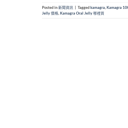
Posted in
新聞資訊
|
Tagged
kamagra
,
Kamagra 1
Jelly 價格
,
Kamagra Oral Jelly 哪裡買