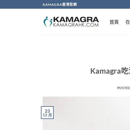
Skip
KAMAGRA香港官網
to
content
首頁
在
Kamagr
POSTE
23
12 月