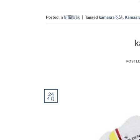
Posted in
新聞資訊
|
Tagged
kamagra吃法
,
Kamag
POSTE
24
4 月