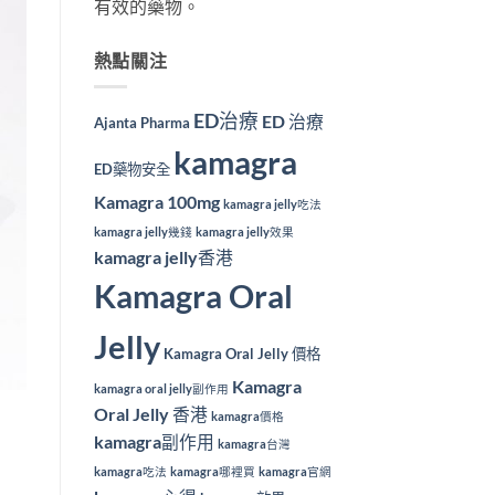
有效的藥物。
熱點關注
ED治療
ED 治療
Ajanta Pharma
kamagra
ED藥物安全
Kamagra 100mg
kamagra jelly吃法
kamagra jelly幾錢
kamagra jelly效果
kamagra jelly香港
Kamagra Oral
Jelly
Kamagra Oral Jelly 價格
Kamagra
kamagra oral jelly副作用
Oral Jelly 香港
kamagra價格
kamagra副作用
kamagra台灣
kamagra吃法
kamagra哪裡買
kamagra官網