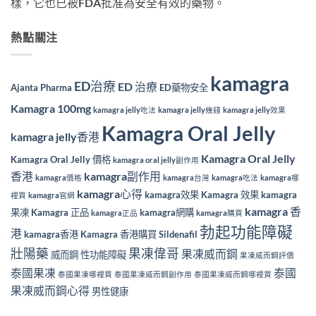
樣，它也已被FDA批准為安全有效的藥物。
熱點關注
kamagra
ED治療
ED 治療
Ajanta Pharma
ED藥物安全
Kamagra 100mg
kamagra jelly吃法
kamagra jelly幾錢
kamagra jelly效果
Kamagra Oral Jelly
kamagra jelly香港
Kamagra Oral Jelly
Kamagra Oral Jelly 價格
kamagra oral jelly副作用
香港
kamagra副作用
kamagra價格
kamagra台灣
kamagra吃法
kamagra哪
kamagra心得
kamagra效果
Kamagra 效果
kamagra
裡買
kamagra官網
kamagra 香
果凍
Kamagra 正品
kamagra網購
kamagra正品
kamagra購買
勃起功能障礙
港
kamagra香港
Kamagra 香港購買
Sildenafil
壯陽藥
果凍偉哥
果凍威而鋼
威而鋼
性功能障礙
果凍威而鋼評價
泰國果凍
泰國
泰國果凍哪裡買
泰國果凍威而鋼副作用
泰國果凍威而鋼哪裡買
果凍威而鋼心得
男性健康