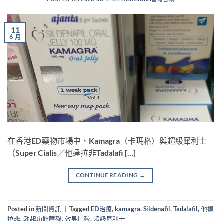
11
6 月
在香港ED藥物市場中，Kamagra（卡瑪格）與超級犀利士
（Super Cialis／他達拉非Tadalafi […]
CONTINUE READING
→
Posted in
新聞資訊
|
Tagged
ED治療
,
kamagra
,
Sildenafil
,
Tadalafil
,
他達
拉非
,
勃起功能障礙
,
效果比較
,
超級犀利士