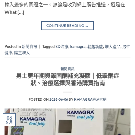
輸入最多的問題之一。無論是收到網上廣告推送，還是在
What […]
CONTINUE READING
→
Posted in
新聞資訊
|
Tagged
ED治療
,
kamagra
,
勃起功能
,
增大產品
,
男性
健康
,
陰莖增大
新聞資訊
男士更年期與睪固酮補充凝膠｜低睪酮症
狀、治療選擇與香港購買指南
POSTED ON
2026-06-06
BY
KAMAGRA香港官網
06
6 月