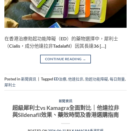
在香港治療勃起功能障礙（ED）的藥物選擇中，犀利士
（Cialis，成分他達拉非Tadalafil）因其長達36 […]
CONTINUE READING
→
Posted in
新聞資訊
|
Tagged
ED治療
,
他達拉非
,
勃起功能障礙
,
每日劑量
,
犀利士
新聞資訊
超級犀利士vs Kamagra全面對比｜他達拉非
與Sildenafil效果、藥效時間及香港選購指南
POSTED ON
2026-06-11
BY
KAMAGRA香港官網