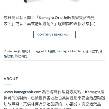
成日聽到有人問：「Kamagra Oral Jelly食完幾耐先見
效？」或者「藥效能頂幾耐？」呢啲問題真係好常 […]
CONTINUE READING
→
Posted in
新聞資訊
|
Tagged
ED治療
,
Kamagra Oral Jelly
,
使用教學
,
產
品效果
,
藥效時間
ABOUT
www.kamagrahk.com
為香港總代理官方網站，
Kamagra
是
偉哥的仿製藥，已被世界各地數百萬男性用來安全治療勃起
功能障礙，其價格僅為原始品牌的一小部分。與原始藥品一