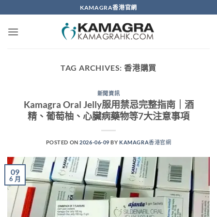
Skip
KAMAGRA香港官網
to
content
TAG ARCHIVES:
香港購買
新聞資訊
Kamagra Oral Jelly服用禁忌完整指南｜酒
精、葡萄柚、心臟病藥物等7大注意事項
POSTED ON
2026-06-09
BY
KAMAGRA香港官網
09
6 月