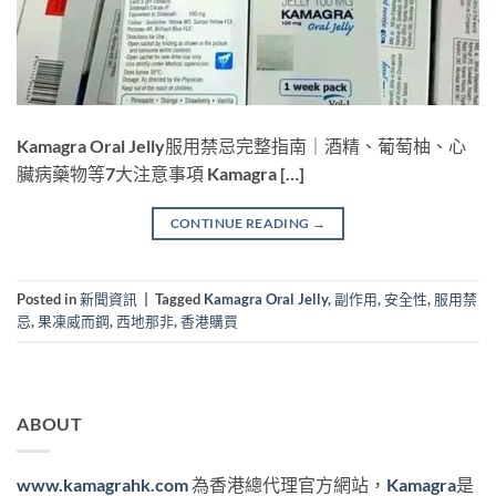
Kamagra Oral Jelly服用禁忌完整指南｜酒精、葡萄柚、心
臟病藥物等7大注意事項 Kamagra […]
CONTINUE READING
→
Posted in
新聞資訊
|
Tagged
Kamagra Oral Jelly
,
副作用
,
安全性
,
服用禁
忌
,
果凍威而鋼
,
西地那非
,
香港購買
ABOUT
www.kamagrahk.com
為香港總代理官方網站，
Kamagra
是