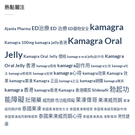
熱點關注
kamagra
ED治療
ED 治療
Ajanta Pharma
ED藥物安全
Kamagra Oral
Kamagra 100mg
kamagra jelly香港
Jelly
Kamagra
Kamagra Oral Jelly 價格
kamagra oral jelly副作用
Oral Jelly 香港
kamagra副作用
kamagra價格
kamagra台灣
kamagra吃
kamagra心得
kamagra效果
Kamagra 效
法
kamagra哪裡買
kamagra官網
果
kamagra果凍
Kamagra 正品
kamagra網購
kamagra正品
kamagra購買
勃起功
kamagra 香港
kamagra香港
Kamagra 香港購買
Sildenafil
能障礙
壯陽藥
果凍偉哥
果凍威而鋼
威而鋼
性功能障礙
果凍
泰國果凍
威而鋼評價
泰國果凍使用方法
泰國果凍哪裡買
泰國果凍威而鋼副作用
泰國果凍威而鋼心得
男性健
泰國果凍威而鋼哪裡買
泰國果凍真偽
液態偉哥
康