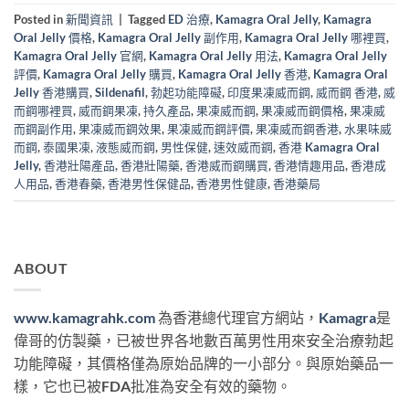
Posted in
新聞資訊
|
Tagged
ED 治療
,
Kamagra Oral Jelly
,
Kamagra
Oral Jelly 價格
,
Kamagra Oral Jelly 副作用
,
Kamagra Oral Jelly 哪裡買
,
Kamagra Oral Jelly 官網
,
Kamagra Oral Jelly 用法
,
Kamagra Oral Jelly
評價
,
Kamagra Oral Jelly 購買
,
Kamagra Oral Jelly 香港
,
Kamagra Oral
Jelly 香港購買
,
Sildenafil
,
勃起功能障礙
,
印度果凍威而鋼
,
威而鋼 香港
,
威
而鋼哪裡買
,
威而鋼果凍
,
持久產品
,
果凍威而鋼
,
果凍威而鋼價格
,
果凍威
而鋼副作用
,
果凍威而鋼效果
,
果凍威而鋼評價
,
果凍威而鋼香港
,
水果味威
而鋼
,
泰國果凍
,
液態威而鋼
,
男性保健
,
速效威而鋼
,
香港 Kamagra Oral
Jelly
,
香港壯陽產品
,
香港壯陽藥
,
香港威而鋼購買
,
香港情趣用品
,
香港成
人用品
,
香港春藥
,
香港男性保健品
,
香港男性健康
,
香港藥局
ABOUT
www.kamagrahk.com
為香港總代理官方網站，
Kamagra
是
偉哥的仿製藥，已被世界各地數百萬男性用來安全治療勃起
功能障礙，其價格僅為原始品牌的一小部分。與原始藥品一
樣，它也已被FDA批准為安全有效的藥物。