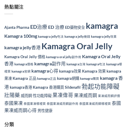
熱點關注
kamagra
ED治療
ED 治療
Ajanta Pharma
ED藥物安全
Kamagra 100mg
kamagra jelly吃法
kamagra jelly幾錢
kamagra jelly效果
Kamagra Oral Jelly
kamagra jelly香港
Kamagra Oral Jelly
Kamagra Oral Jelly 價格
kamagra oral jelly副作用
香港
kamagra副作用
kamagra價格
kamagra台灣
kamagra吃法
kamagra哪
kamagra心得
kamagra效果
Kamagra 效果
kamagra
裡買
kamagra官網
kamagra 香
果凍
Kamagra 正品
kamagra網購
kamagra正品
kamagra購買
勃起功能障礙
港
kamagra香港
Kamagra 香港購買
Sildenafil
壯陽藥
果凍偉哥
果凍威而鋼
威而鋼
性功能障礙
果凍威而鋼評價
泰國果凍
泰國
泰國果凍哪裡買
泰國果凍威而鋼副作用
泰國果凍威而鋼哪裡買
果凍威而鋼心得
男性健康
分類