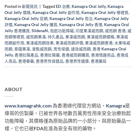
Posted in
新聞資訊
|
Tagged
ED 治療
,
Kamagra Oral Jelly
,
Kamagra
Oral Jelly 價格
,
Kamagra Oral Jelly 副作用
,
Kamagra Oral Jelly 哪裡買
,
Kamagra Oral Jelly 官網
,
Kamagra Oral Jelly 用法
,
Kamagra Oral Jelly
評價
,
Kamagra Oral Jelly 購買
,
Kamagra Oral Jelly 香港
,
Kamagra Oral
Jelly 香港購買
,
Sildenafil
,
勃起功能障礙
,
印度果凍威而鋼
,
威而鋼 香港
,
威
而鋼哪裡買
,
威而鋼果凍
,
持久產品
,
果凍威而鋼
,
果凍威而鋼價格
,
果凍威
而鋼副作用
,
果凍威而鋼效果
,
果凍威而鋼評價
,
果凍威而鋼香港
,
水果味威
而鋼
,
泰國果凍
,
液態威而鋼
,
男性保健
,
速效威而鋼
,
香港 Kamagra Oral
Jelly
,
香港壯陽產品
,
香港壯陽藥
,
香港威而鋼購買
,
香港情趣用品
,
香港成
人用品
,
香港春藥
,
香港男性保健品
,
香港男性健康
,
香港藥局
ABOUT
www.kamagrahk.com
為香港總代理官方網站，
Kamagra
是
偉哥的仿製藥，已被世界各地數百萬男性用來安全治療勃起
功能障礙，其價格僅為原始品牌的一小部分。與原始藥品一
樣，它也已被FDA批准為安全有效的藥物。