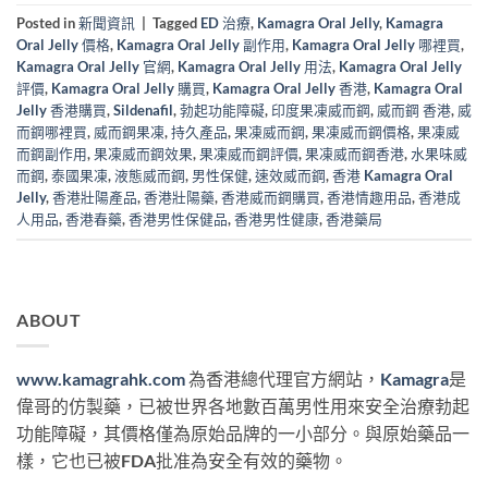
Posted in
新聞資訊
|
Tagged
ED 治療
,
Kamagra Oral Jelly
,
Kamagra
Oral Jelly 價格
,
Kamagra Oral Jelly 副作用
,
Kamagra Oral Jelly 哪裡買
,
Kamagra Oral Jelly 官網
,
Kamagra Oral Jelly 用法
,
Kamagra Oral Jelly
評價
,
Kamagra Oral Jelly 購買
,
Kamagra Oral Jelly 香港
,
Kamagra Oral
Jelly 香港購買
,
Sildenafil
,
勃起功能障礙
,
印度果凍威而鋼
,
威而鋼 香港
,
威
而鋼哪裡買
,
威而鋼果凍
,
持久產品
,
果凍威而鋼
,
果凍威而鋼價格
,
果凍威
而鋼副作用
,
果凍威而鋼效果
,
果凍威而鋼評價
,
果凍威而鋼香港
,
水果味威
而鋼
,
泰國果凍
,
液態威而鋼
,
男性保健
,
速效威而鋼
,
香港 Kamagra Oral
Jelly
,
香港壯陽產品
,
香港壯陽藥
,
香港威而鋼購買
,
香港情趣用品
,
香港成
人用品
,
香港春藥
,
香港男性保健品
,
香港男性健康
,
香港藥局
ABOUT
www.kamagrahk.com
為香港總代理官方網站，
Kamagra
是
偉哥的仿製藥，已被世界各地數百萬男性用來安全治療勃起
功能障礙，其價格僅為原始品牌的一小部分。與原始藥品一
樣，它也已被FDA批准為安全有效的藥物。