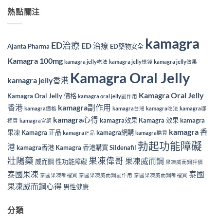
熱點關注
kamagra
ED治療
ED 治療
Ajanta Pharma
ED藥物安全
Kamagra 100mg
kamagra jelly吃法
kamagra jelly幾錢
kamagra jelly效果
Kamagra Oral Jelly
kamagra jelly香港
Kamagra Oral Jelly
Kamagra Oral Jelly 價格
kamagra oral jelly副作用
香港
kamagra副作用
kamagra價格
kamagra台灣
kamagra吃法
kamagra哪
kamagra心得
kamagra效果
Kamagra 效果
kamagra
裡買
kamagra官網
kamagra 香
果凍
Kamagra 正品
kamagra網購
kamagra正品
kamagra購買
勃起功能障礙
港
kamagra香港
Kamagra 香港購買
Sildenafil
壯陽藥
果凍偉哥
果凍威而鋼
威而鋼
性功能障礙
果凍威而鋼評價
泰國果凍
泰國
泰國果凍哪裡買
泰國果凍威而鋼副作用
泰國果凍威而鋼哪裡買
果凍威而鋼心得
男性健康
分類