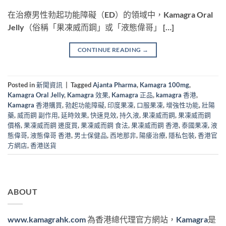
在治療男性勃起功能障礙（ED）的領域中，Kamagra Oral
Jelly（俗稱「果凍威而鋼」或「液態偉哥」 […]
CONTINUE READING
→
Posted in
新聞資訊
|
Tagged
Ajanta Pharma
,
Kamagra 100mg
,
Kamagra Oral Jelly
,
Kamagra 效果
,
Kamagra 正品
,
kamagra 香港
,
Kamagra 香港購買
,
勃起功能障礙
,
印度果凍
,
口服果凍
,
增強性功能
,
壯陽
藥
,
威而鋼 副作用
,
延時效果
,
快速見效
,
持久液
,
果凍威而鋼
,
果凍威而鋼
價格
,
果凍威而鋼 邊度買
,
果凍威而鋼 食法
,
果凍威而鋼 香港
,
泰國果凍
,
液
態偉哥
,
液態偉哥 香港
,
男士保健品
,
西地那非
,
陽痿治療
,
隱私包裝
,
香港官
方網店
,
香港送貨
ABOUT
www.kamagrahk.com
為香港總代理官方網站，
Kamagra
是