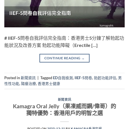
# IIEF-5問卷自我評估完全指南：香港男士5分鐘了解勃起功
能狀況及改善方案 勃起功能障礙（Erectile […]
CONTINUE READING
→
Posted in
新聞資訊
|
Tagged
ED自我檢測
,
IIEF-5問卷
,
勃起功能評估
,
男
性性功能
,
陽痿治療
,
香港男士健康
新聞資訊
Kamagra Oral Jelly（果凍威而鋼/偉哥）的
獨特優勢：香港用戶的明智之選
POSTED ON
2025-12-11
BY
KAMAGRA香港官網