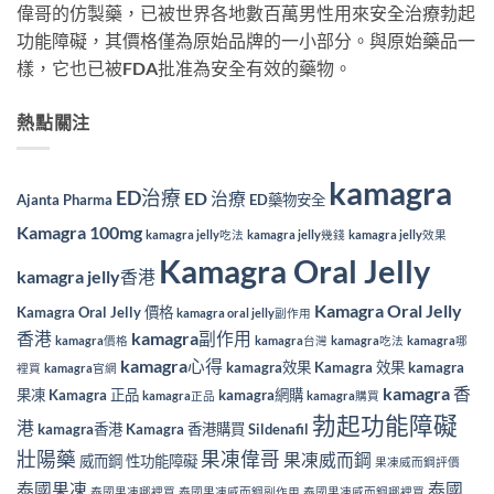
偉哥的仿製藥，已被世界各地數百萬男性用來安全治療勃起
功能障礙，其價格僅為原始品牌的一小部分。與原始藥品一
樣，它也已被FDA批准為安全有效的藥物。
熱點關注
kamagra
ED治療
ED 治療
Ajanta Pharma
ED藥物安全
Kamagra 100mg
kamagra jelly吃法
kamagra jelly幾錢
kamagra jelly效果
Kamagra Oral Jelly
kamagra jelly香港
Kamagra Oral Jelly
Kamagra Oral Jelly 價格
kamagra oral jelly副作用
香港
kamagra副作用
kamagra價格
kamagra台灣
kamagra吃法
kamagra哪
kamagra心得
kamagra效果
Kamagra 效果
kamagra
裡買
kamagra官網
kamagra 香
果凍
Kamagra 正品
kamagra網購
kamagra正品
kamagra購買
勃起功能障礙
港
kamagra香港
Kamagra 香港購買
Sildenafil
壯陽藥
果凍偉哥
果凍威而鋼
威而鋼
性功能障礙
果凍威而鋼評價
泰國果凍
泰國
泰國果凍哪裡買
泰國果凍威而鋼副作用
泰國果凍威而鋼哪裡買