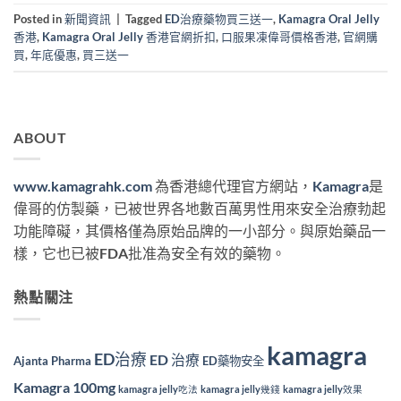
Posted in
新聞資訊
|
Tagged
ED治療藥物買三送一
,
Kamagra Oral Jelly
香港
,
Kamagra Oral Jelly 香港官網折扣
,
口服果凍偉哥價格香港
,
官網購
買
,
年底優惠
,
買三送一
ABOUT
www.kamagrahk.com
為香港總代理官方網站，
Kamagra
是
偉哥的仿製藥，已被世界各地數百萬男性用來安全治療勃起
功能障礙，其價格僅為原始品牌的一小部分。與原始藥品一
樣，它也已被FDA批准為安全有效的藥物。
熱點關注
kamagra
ED治療
ED 治療
Ajanta Pharma
ED藥物安全
Kamagra 100mg
kamagra jelly吃法
kamagra jelly幾錢
kamagra jelly效果