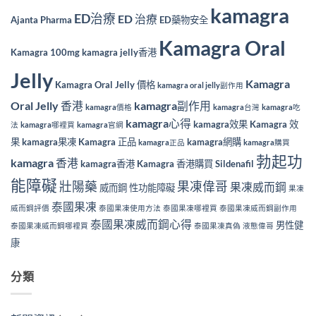
kamagra
ED治療
ED 治療
Ajanta Pharma
ED藥物安全
Kamagra Oral
Kamagra 100mg
kamagra jelly香港
Jelly
Kamagra
Kamagra Oral Jelly 價格
kamagra oral jelly副作用
Oral Jelly 香港
kamagra副作用
kamagra價格
kamagra台灣
kamagra吃
kamagra心得
kamagra效果
Kamagra 效
法
kamagra哪裡買
kamagra官網
果
kamagra果凍
Kamagra 正品
kamagra網購
kamagra正品
kamagra購買
勃起功
kamagra 香港
kamagra香港
Kamagra 香港購買
Sildenafil
能障礙
壯陽藥
果凍偉哥
果凍威而鋼
威而鋼
性功能障礙
果凍
泰國果凍
威而鋼評價
泰國果凍使用方法
泰國果凍哪裡買
泰國果凍威而鋼副作用
泰國果凍威而鋼心得
男性健
泰國果凍威而鋼哪裡買
泰國果凍真偽
液態偉哥
康
分類