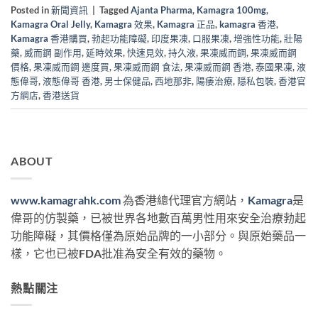
Posted in
新聞資訊
|
Tagged
Ajanta Pharma
,
Kamagra 100mg
,
Kamagra Oral Jelly
,
Kamagra 效果
,
Kamagra 正品
,
kamagra 香港
,
Kamagra 香港購買
,
勃起功能障礙
,
印度果凍
,
口服果凍
,
增強性功能
,
壯陽
藥
,
威而鋼 副作用
,
延時效果
,
快速見效
,
持久液
,
果凍威而鋼
,
果凍威而鋼
價格
,
果凍威而鋼 邊度買
,
果凍威而鋼 食法
,
果凍威而鋼 香港
,
泰國果凍
,
液
態偉哥
,
液態偉哥 香港
,
男士保健品
,
西地那非
,
陽痿治療
,
隱私包裝
,
香港官
方網店
,
香港送貨
ABOUT
www.kamagrahk.com
為香港總代理官方網站，
Kamagra
是
偉哥的仿製藥，已被世界各地數百萬男性用來安全治療勃起
功能障礙，其價格僅為原始品牌的一小部分。與原始藥品一
樣，它也已被FDA批准為安全有效的藥物。
熱點關注