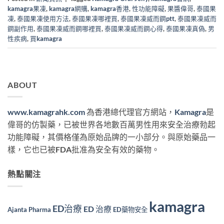
kamagra果凍
,
kamagra網購
,
kamagra香港
,
性功能障礙
,
果醬偉哥
,
泰國果
凍
,
泰國果凍使用方法
,
泰國果凍哪裡買
,
泰國果凍威而鋼ptt
,
泰國果凍威而
鋼副作用
,
泰國果凍威而鋼哪裡買
,
泰國果凍威而鋼心得
,
泰國果凍真偽
,
男
性疾病
,
買kamagra
ABOUT
www.kamagrahk.com
為香港總代理官方網站，
Kamagra
是
偉哥的仿製藥，已被世界各地數百萬男性用來安全治療勃起
功能障礙，其價格僅為原始品牌的一小部分。與原始藥品一
樣，它也已被FDA批准為安全有效的藥物。
熱點關注
kamagra
ED治療
ED 治療
Ajanta Pharma
ED藥物安全