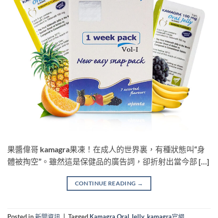
果醬偉哥 kamagra果凍！在成人的世界裏，有種狀態叫“身
體被掏空”。雖然這是保健品的廣告詞，卻折射出當今部 […]
CONTINUE READING
→
Posted in
新聞資訊
|
Tagged
Kamagra Oral Jelly
,
kamagra官網
,