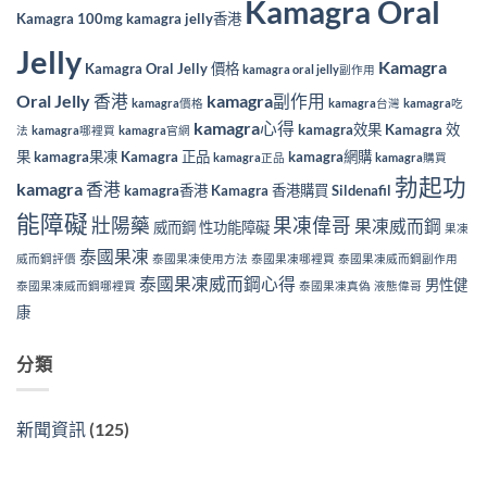
Kamagra Oral
Kamagra 100mg
kamagra jelly香港
Jelly
Kamagra
Kamagra Oral Jelly 價格
kamagra oral jelly副作用
Oral Jelly 香港
kamagra副作用
kamagra價格
kamagra台灣
kamagra吃
kamagra心得
kamagra效果
Kamagra 效
法
kamagra哪裡買
kamagra官網
果
kamagra果凍
Kamagra 正品
kamagra網購
kamagra正品
kamagra購買
勃起功
kamagra 香港
kamagra香港
Kamagra 香港購買
Sildenafil
能障礙
壯陽藥
果凍偉哥
果凍威而鋼
威而鋼
性功能障礙
果凍
泰國果凍
威而鋼評價
泰國果凍使用方法
泰國果凍哪裡買
泰國果凍威而鋼副作用
泰國果凍威而鋼心得
男性健
泰國果凍威而鋼哪裡買
泰國果凍真偽
液態偉哥
康
分類
新聞資訊
(125)