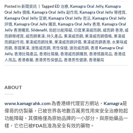
Posted in
新聞資訊
|
Tagged
ED 治療
,
Kamagra Oral Jelly
,
Kamagra
Oral Jelly 價格
,
Kamagra Oral Jelly 副作用
,
Kamagra Oral Jelly 哪裡買
,
Kamagra Oral Jelly 官網
,
Kamagra Oral Jelly 用法
,
Kamagra Oral Jelly
評價
,
Kamagra Oral Jelly 購買
,
Kamagra Oral Jelly 香港
,
Kamagra Oral
Jelly 香港購買
,
Sildenafil
,
勃起功能障礙
,
印度果凍威而鋼
,
威而鋼 香港
,
威
而鋼哪裡買
,
威而鋼果凍
,
持久產品
,
果凍威而鋼
,
果凍威而鋼價格
,
果凍威
而鋼副作用
,
果凍威而鋼效果
,
果凍威而鋼評價
,
果凍威而鋼香港
,
水果味威
而鋼
,
泰國果凍
,
液態威而鋼
,
男性保健
,
速效威而鋼
,
香港 Kamagra Oral
Jelly
,
香港壯陽產品
,
香港壯陽藥
,
香港威而鋼購買
,
香港情趣用品
,
香港成
人用品
,
香港春藥
,
香港男性保健品
,
香港男性健康
,
香港藥局
ABOUT
www.kamagrahk.com
為香港總代理官方網站，
Kamagra
是
偉哥的仿製藥，已被世界各地數百萬男性用來安全治療勃起
功能障礙，其價格僅為原始品牌的一小部分。與原始藥品一
樣，它也已被FDA批准為安全有效的藥物。