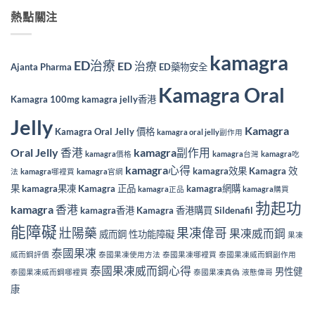
熱點關注
kamagra
ED治療
ED 治療
Ajanta Pharma
ED藥物安全
Kamagra Oral
Kamagra 100mg
kamagra jelly香港
Jelly
Kamagra
Kamagra Oral Jelly 價格
kamagra oral jelly副作用
Oral Jelly 香港
kamagra副作用
kamagra價格
kamagra台灣
kamagra吃
kamagra心得
kamagra效果
Kamagra 效
法
kamagra哪裡買
kamagra官網
果
kamagra果凍
Kamagra 正品
kamagra網購
kamagra正品
kamagra購買
勃起功
kamagra 香港
kamagra香港
Kamagra 香港購買
Sildenafil
能障礙
壯陽藥
果凍偉哥
果凍威而鋼
威而鋼
性功能障礙
果凍
泰國果凍
威而鋼評價
泰國果凍使用方法
泰國果凍哪裡買
泰國果凍威而鋼副作用
泰國果凍威而鋼心得
男性健
泰國果凍威而鋼哪裡買
泰國果凍真偽
液態偉哥
康