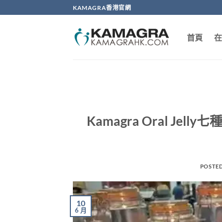
Skip
KAMAGRA香港官網
to
content
首頁
在
Kamagra Oral J
POSTE
10
6 月