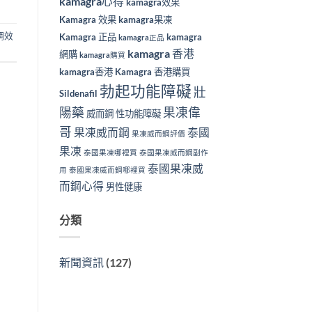
kamagra心得
kamagra效果
Kamagra 效果
kamagra果凍
鋼效
Kamagra 正品
kamagra
kamagra正品
kamagra 香港
網購
kamagra購買
kamagra香港
Kamagra 香港購買
勃起功能障礙
壯
Sildenafil
陽藥
果凍偉
威而鋼
性功能障礙
哥
果凍威而鋼
泰國
果凍威而鋼評價
果凍
泰國果凍哪裡買
泰國果凍威而鋼副作
泰國果凍威
用
泰國果凍威而鋼哪裡買
而鋼心得
男性健康
分類
新聞資訊
(127)