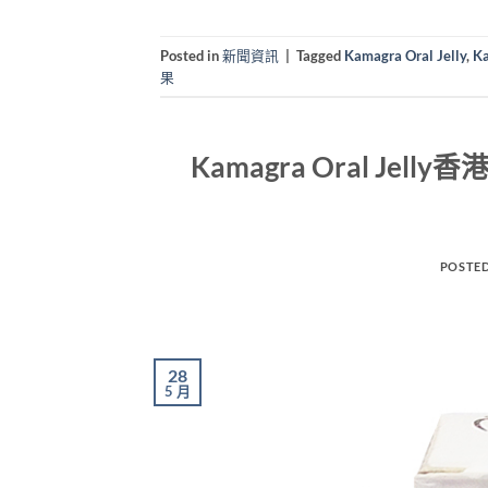
Posted in
新聞資訊
|
Tagged
Kamagra Oral Jelly
,
Ka
果
Kamagra Oral J
POSTE
28
5 月