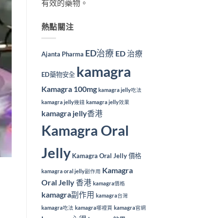
有效的藥物。
熱點關注
ED治療
ED 治療
Ajanta Pharma
kamagra
ED藥物安全
Kamagra 100mg
kamagra jelly吃法
kamagra jelly幾錢
kamagra jelly效果
kamagra jelly香港
Kamagra Oral
Jelly
Kamagra Oral Jelly 價格
Kamagra
kamagra oral jelly副作用
Oral Jelly 香港
kamagra價格
kamagra副作用
kamagra台灣
kamagra吃法
kamagra哪裡買
kamagra官網