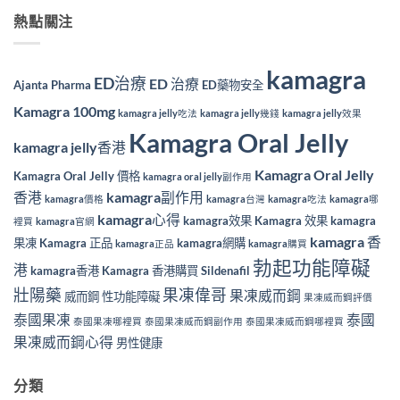
熱點關注
kamagra
ED治療
ED 治療
Ajanta Pharma
ED藥物安全
Kamagra 100mg
kamagra jelly吃法
kamagra jelly幾錢
kamagra jelly效果
Kamagra Oral Jelly
kamagra jelly香港
Kamagra Oral Jelly
Kamagra Oral Jelly 價格
kamagra oral jelly副作用
香港
kamagra副作用
kamagra價格
kamagra台灣
kamagra吃法
kamagra哪
kamagra心得
kamagra效果
Kamagra 效果
kamagra
裡買
kamagra官網
kamagra 香
果凍
Kamagra 正品
kamagra網購
kamagra正品
kamagra購買
勃起功能障礙
港
kamagra香港
Kamagra 香港購買
Sildenafil
壯陽藥
果凍偉哥
果凍威而鋼
威而鋼
性功能障礙
果凍威而鋼評價
泰國果凍
泰國
泰國果凍哪裡買
泰國果凍威而鋼副作用
泰國果凍威而鋼哪裡買
果凍威而鋼心得
男性健康
分類