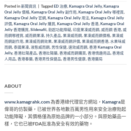
Posted in
新聞資訊
|
Tagged
ED 治療
,
Kamagra Oral Jelly
,
Kamagra
Oral Jelly 價格
,
Kamagra Oral Jelly 副作用
,
Kamagra Oral Jelly 哪裡買
,
Kamagra Oral Jelly 官網
,
Kamagra Oral Jelly 用法
,
Kamagra Oral Jelly
評價
,
Kamagra Oral Jelly 購買
,
Kamagra Oral Jelly 香港
,
Kamagra Oral
Jelly 香港購買
,
Sildenafil
,
勃起功能障礙
,
印度果凍威而鋼
,
威而鋼 香港
,
威
而鋼哪裡買
,
威而鋼果凍
,
持久產品
,
果凍威而鋼
,
果凍威而鋼價格
,
果凍威
而鋼副作用
,
果凍威而鋼效果
,
果凍威而鋼評價
,
果凍威而鋼香港
,
水果味威
而鋼
,
泰國果凍
,
液態威而鋼
,
男性保健
,
速效威而鋼
,
香港 Kamagra Oral
Jelly
,
香港壯陽產品
,
香港壯陽藥
,
香港威而鋼購買
,
香港情趣用品
,
香港成
人用品
,
香港春藥
,
香港男性保健品
,
香港男性健康
,
香港藥局
ABOUT
www.kamagrahk.com
為香港總代理官方網站，
Kamagra
是
偉哥的仿製藥，已被世界各地數百萬男性用來安全治療勃起
功能障礙，其價格僅為原始品牌的一小部分。與原始藥品一
樣，它也已被FDA批准為安全有效的藥物。