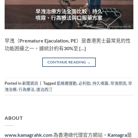
早洩（Premature Ejaculation, PE）是香港男士最常見的性
功能困擾之一，據統計約有30%至 […]
CONTINUE READING
→
Posted in
新聞資訊
|
Tagged
凱格爾運動
,
必利勁
,
持久噴霧
,
早洩原因
,
早
洩治療
,
行為療法
,
達泊西汀
ABOUT
www.kamagrahk.com
為香港總代理官方網站，
Kamagra
是