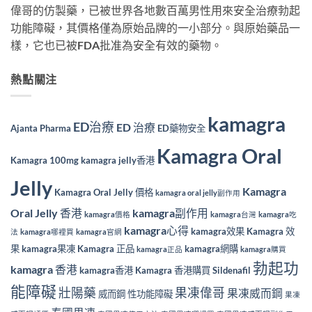
偉哥的仿製藥，已被世界各地數百萬男性用來安全治療勃起
功能障礙，其價格僅為原始品牌的一小部分。與原始藥品一
樣，它也已被FDA批准為安全有效的藥物。
熱點關注
kamagra
ED治療
ED 治療
Ajanta Pharma
ED藥物安全
Kamagra Oral
Kamagra 100mg
kamagra jelly香港
Jelly
Kamagra
Kamagra Oral Jelly 價格
kamagra oral jelly副作用
Oral Jelly 香港
kamagra副作用
kamagra價格
kamagra台灣
kamagra吃
kamagra心得
kamagra效果
Kamagra 效
法
kamagra哪裡買
kamagra官網
果
kamagra果凍
Kamagra 正品
kamagra網購
kamagra正品
kamagra購買
勃起功
kamagra 香港
kamagra香港
Kamagra 香港購買
Sildenafil
能障礙
壯陽藥
果凍偉哥
果凍威而鋼
威而鋼
性功能障礙
果凍