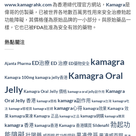
www.kamagrahk.com
為香港總代理官方網站，
Kamagra
是
偉哥的仿製藥，已被世界各地數百萬男性用來安全治療勃起
功能障礙，其價格僅為原始品牌的一小部分。與原始藥品一
樣，它也已被FDA批准為安全有效的藥物。
熱點關注
kamagra
ED治療
ED 治療
Ajanta Pharma
ED藥物安全
Kamagra Oral
Kamagra 100mg
kamagra jelly香港
Jelly
Kamagra
Kamagra Oral Jelly 價格
kamagra oral jelly副作用
Oral Jelly 香港
kamagra副作用
kamagra價格
kamagra台灣
kamagra吃
kamagra心得
kamagra效果
Kamagra 效
法
kamagra哪裡買
kamagra官網
果
kamagra果凍
Kamagra 正品
kamagra網購
kamagra正品
kamagra購買
勃起功
kamagra 香港
kamagra香港
Kamagra 香港購買
Sildenafil
能障礙
壯陽藥
果凍偉哥
果凍威而鋼
威而鋼
性功能障礙
果凍