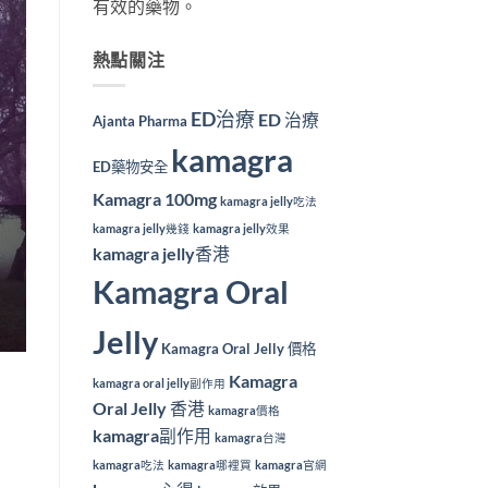
有效的藥物。
熱點關注
ED治療
ED 治療
Ajanta Pharma
kamagra
ED藥物安全
Kamagra 100mg
kamagra jelly吃法
kamagra jelly幾錢
kamagra jelly效果
kamagra jelly香港
Kamagra Oral
Jelly
Kamagra Oral Jelly 價格
Kamagra
kamagra oral jelly副作用
Oral Jelly 香港
kamagra價格
kamagra副作用
kamagra台灣
kamagra吃法
kamagra哪裡買
kamagra官網