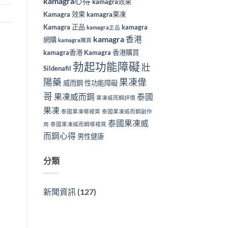
kamagra心得
kamagra效果
Kamagra 效果
kamagra果凍
Kamagra 正品
kamagra
kamagra正品
kamagra 香港
網購
kamagra購買
kamagra香港
Kamagra 香港購買
勃起功能障礙
壯
Sildenafil
陽藥
果凍偉
威而鋼
性功能障礙
哥
果凍威而鋼
泰國
果凍威而鋼評價
果凍
泰國果凍哪裡買
泰國果凍威而鋼副作
泰國果凍威
用
泰國果凍威而鋼哪裡買
而鋼心得
男性健康
分類
新聞資訊
(127)