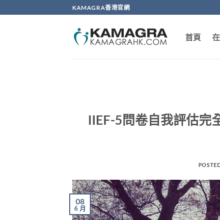
Skip
KAMAGRA香港官網
to
content
首頁
在
IIEF-5問卷自我評
POSTE
08
6 月