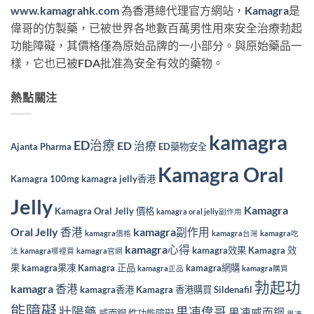
www.kamagrahk.com
為香港總代理官方網站，
Kamagra
是
偉哥的仿製藥，已被世界各地數百萬男性用來安全治療勃起
功能障礙，其價格僅為原始品牌的一小部分。與原始藥品一
樣，它也已被FDA批准為安全有效的藥物。
熱點關注
kamagra
ED治療
ED 治療
Ajanta Pharma
ED藥物安全
Kamagra Oral
Kamagra 100mg
kamagra jelly香港
Jelly
Kamagra
Kamagra Oral Jelly 價格
kamagra oral jelly副作用
Oral Jelly 香港
kamagra副作用
kamagra價格
kamagra台灣
kamagra吃
kamagra心得
kamagra效果
Kamagra 效
法
kamagra哪裡買
kamagra官網
果
kamagra果凍
Kamagra 正品
kamagra網購
kamagra正品
kamagra購買
勃起功
kamagra 香港
kamagra香港
Kamagra 香港購買
Sildenafil
能障礙
壯陽藥
果凍偉哥
果凍威而鋼
威而鋼
性功能障礙
果凍