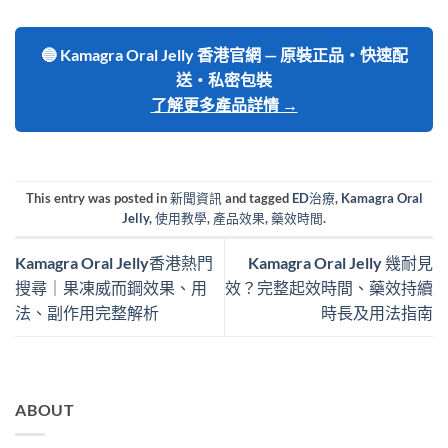
🔵 Kamagra Oral Jelly 香港官網 — 原裝正品・快速配
送・私密包裝
了解更多產品詳情 →
This entry was posted in
新聞資訊
and tagged
ED治療
,
Kamagra Oral
Jelly
,
使用教學
,
產品效果
,
藥效時間
.
Kamagra Oral Jelly香港熱門
Kamagra Oral Jelly 幾耐見
搜尋｜果凍威而鋼效果、用
效？完整起效時間、藥效持續
法、副作用完整解析
時長及用法指南
ABOUT