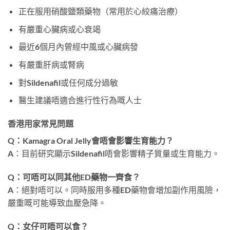
正在服用硝酸鹽類藥物（常用於心絞痛治療）
有嚴重心臟病或心衰竭
最近6個月內曾經中風或心臟病發
有嚴重肝病或腎病
對Sildenafil或任何成分過敏
醫生建議唔適合進行性行為嘅人士
香港用家常見問題
Q：Kamagra Oral Jelly會唔會影響生育能力？
A：目前研究顯示Sildenafil唔會影響精子質量或生育能力。
Q：可唔可以同其他ED藥物一齊食？
A：絕對唔可以。同時服用多種ED藥物會增加副作用風險，
嚴重嘅可能導致血壓急降。
Q：女仔可唔可以食？