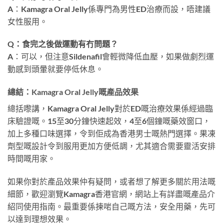
A：Kamagra Oral Jelly係專門為男性ED治療而設，唔建議
女性服用。
Q：食完之後做運動有冇問題？
A：可以，但注意Sildenafil會輕微降低血壓，如果做劇烈運
動感到頭暈就要停低休息。
總結：Kamagra Oral Jelly嘅產品效果
總括嚟講，Kamagra Oral Jelly對於ED嘅治療效果係經過臨
床驗證嘅。15至30分鐘快速起效，4至6個鐘嘅藥效窗口，
加上多種口味選擇，令到佢成為香港男士嘅熱門選擇。果凍
劑型嘅設計令到服用更加方便低調，尤其適合需要靈活安排
時間嘅用家。
如果你對於產品效果仲有疑問，或者想了解更多關於用法嘅
細節，歡迎瀏覽Kamagra香港官網，網站上有詳盡嘅產品介
紹同使用指南。最重要係揀啱自己嘅方法，安全用藥，先可
以達到理想效果。