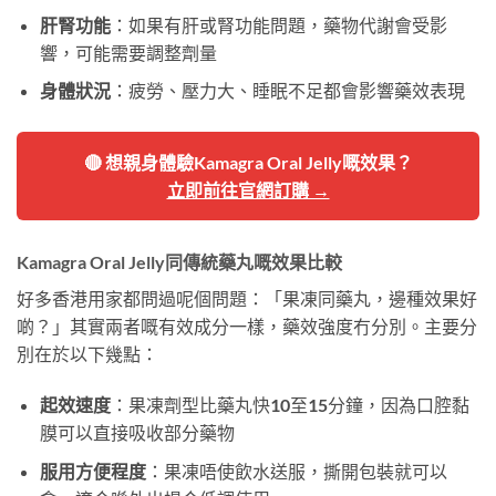
肝腎功能
：如果有肝或腎功能問題，藥物代謝會受影
響，可能需要調整劑量
身體狀況
：疲勞、壓力大、睡眠不足都會影響藥效表現
🔴 想親身體驗Kamagra Oral Jelly嘅效果？
立即前往官網訂購 →
Kamagra Oral Jelly同傳統藥丸嘅效果比較
好多香港用家都問過呢個問題：「果凍同藥丸，邊種效果好
啲？」其實兩者嘅有效成分一樣，藥效強度冇分別。主要分
別在於以下幾點：
起效速度
：果凍劑型比藥丸快10至15分鐘，因為口腔黏
膜可以直接吸收部分藥物
服用方便程度
：果凍唔使飲水送服，撕開包裝就可以