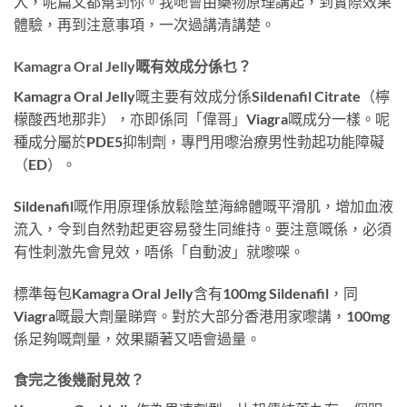
入，呢篇文都幫到你。我哋會由藥物原理講起，到實際效果
體驗，再到注意事項，一次過講清講楚。
Kamagra Oral Jelly嘅有效成分係乜？
Kamagra Oral Jelly嘅主要有效成分係Sildenafil Citrate（檸
檬酸西地那非），亦即係同「偉哥」Viagra嘅成分一樣。呢
種成分屬於PDE5抑制劑，專門用嚟治療男性勃起功能障礙
（ED）。
Sildenafil嘅作用原理係放鬆陰莖海綿體嘅平滑肌，增加血液
流入，令到自然勃起更容易發生同維持。要注意嘅係，必須
有性刺激先會見效，唔係「自動波」就嚟㗎。
標準每包Kamagra Oral Jelly含有100mg Sildenafil，同
Viagra嘅最大劑量睇齊。對於大部分香港用家嚟講，100mg
係足夠嘅劑量，效果顯著又唔會過量。
食完之後幾耐見效？