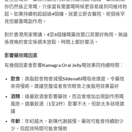
你仍然係正常嘅，只係當有需要嘅時候更容易達到同維持勃
起。如果持續勃起超過4個鐘，就要立即去醫院，呢個係罕
見但嚴重嘅副作用。
對於香港用家嚟講，4至6個鐘嘅藥效窗口其實好夠用，無論
係夜晚約會定係週末放鬆，時間上都好靈活。
影響藥效嘅因素
有幾個因素會影響Kamagra Oral Jelly嘅效果同持續時間：
飲食
：高脂肪食物會減慢Sildenafil嘅吸收速度，令藥效
來得慢啲。建議空腹或者食完輕食之後服用效果最好
酒精
：過量飲酒會影響藥效，而且會增加出現副作用嘅
風險。適量飲酒（1至2杯）影響不大，但飲太多就唔建
議
年齡
：年紀越大，新陳代謝越慢，藥效可能會持續耐少
少，但起效時間可能會慢啲