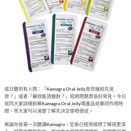
成日聽到有人問：「Kamagra Oral Jelly食完幾耐先見
效？」或者「藥效能頂幾耐？」呢啲問題真係好常見。今日
就同大家詳細拆解Kamagra Oral Jelly嘅產品效果同作用時
間，等大家可以清楚了解先決定使唔使試。
無論你係第一次聽講Kamagra，定係已經用過想了解得更深