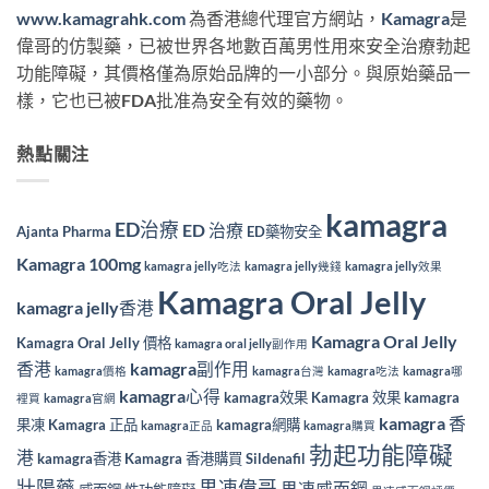
www.kamagrahk.com
為香港總代理官方網站，
Kamagra
是
偉哥的仿製藥，已被世界各地數百萬男性用來安全治療勃起
功能障礙，其價格僅為原始品牌的一小部分。與原始藥品一
樣，它也已被FDA批准為安全有效的藥物。
熱點關注
kamagra
ED治療
ED 治療
Ajanta Pharma
ED藥物安全
Kamagra 100mg
kamagra jelly吃法
kamagra jelly幾錢
kamagra jelly效果
Kamagra Oral Jelly
kamagra jelly香港
Kamagra Oral Jelly
Kamagra Oral Jelly 價格
kamagra oral jelly副作用
香港
kamagra副作用
kamagra價格
kamagra台灣
kamagra吃法
kamagra哪
kamagra心得
kamagra效果
Kamagra 效果
kamagra
裡買
kamagra官網
kamagra 香
果凍
Kamagra 正品
kamagra網購
kamagra正品
kamagra購買
勃起功能障礙
港
kamagra香港
Kamagra 香港購買
Sildenafil
壯陽藥
果凍偉哥
果凍威而鋼