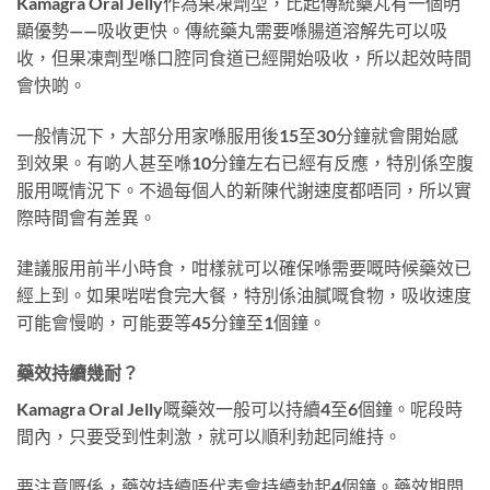
Kamagra Oral Jelly作為果凍劑型，比起傳統藥丸有一個明
顯優勢——吸收更快。傳統藥丸需要喺腸道溶解先可以吸
收，但果凍劑型喺口腔同食道已經開始吸收，所以起效時間
會快啲。
一般情況下，大部分用家喺服用後15至30分鐘就會開始感
到效果。有啲人甚至喺10分鐘左右已經有反應，特別係空腹
服用嘅情況下。不過每個人的新陳代謝速度都唔同，所以實
際時間會有差異。
建議服用前半小時食，咁樣就可以確保喺需要嘅時候藥效已
經上到。如果啱啱食完大餐，特別係油膩嘅食物，吸收速度
可能會慢啲，可能要等45分鐘至1個鐘。
藥效持續幾耐？
Kamagra Oral Jelly嘅藥效一般可以持續4至6個鐘。呢段時
間內，只要受到性刺激，就可以順利勃起同維持。
要注意嘅係，藥效持續唔代表會持續勃起4個鐘。藥效期間