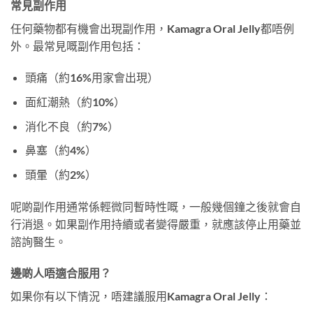
常見副作用
任何藥物都有機會出現副作用，Kamagra Oral Jelly都唔例
外。最常見嘅副作用包括：
頭痛（約16%用家會出現）
面紅潮熱（約10%）
消化不良（約7%）
鼻塞（約4%）
頭暈（約2%）
呢啲副作用通常係輕微同暫時性嘅，一般幾個鐘之後就會自
行消退。如果副作用持續或者變得嚴重，就應該停止用藥並
諮詢醫生。
邊啲人唔適合服用？
如果你有以下情況，唔建議服用Kamagra Oral Jelly：