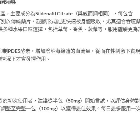
harma生產，主要成分為Sildenafil Citrate（與威而鋼相同），每包含
，有別於傳統藥片，凝膠形式能更快速被身體吸收，尤其適合吞嚥
Jelly提供多種水果口味選擇，包括草莓、香蕉、菠蘿等，服用體驗更為
機制是通過抑制PDE5酵素，增加陰莖海綿體的血流量，從而在性刺激下實
的情況下才會發揮作用。
100mg。對於初次使用者，建議從半包（50mg）開始嘗試，以評估身體
調整至完整一包（100mg）以獲得最佳效果。每日最多服用一