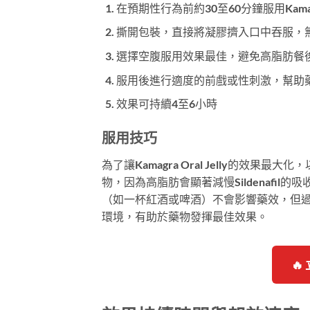
在預期性行為前約30至60分鐘服用Kamagra 
撕開包裝，直接將凝膠擠入口中吞服，
選擇空腹服用效果最佳，避免高脂肪餐
服用後進行適度的前戲或性刺激，幫助
效果可持續4至6小時
服用技巧
為了讓Kamagra Oral Jelly的
物，因為高脂肪會顯著減慢Sildenafi
（如一杯紅酒或啤酒）不會影響藥效，但
環境，有助於藥物發揮最佳效果。
🔥