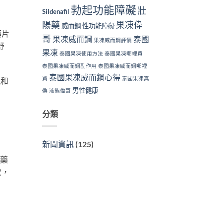
勃起功能障礙
壯
Sildenafil
陽藥
果凍偉
威而鋼
性功能障礙
藥片
哥
果凍威而鋼
泰國
果凍威而鋼評價
舒
果凍
泰國果凍使用方法
泰國果凍哪裡買
泰國果凍威而鋼副作用
泰國果凍威而鋼哪裡
泰國果凍威而鋼心得
買
泰國果凍真
現和
男性健康
偽
液態偉哥
分類
新聞資訊
(125)
對藥
次，