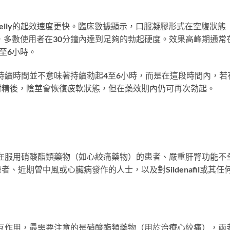
Oral Jelly的起效速度更快。臨床數據顯示，口服凝膠形式在空腹狀態
果，多數使用者在30分鐘內達到足夠的勃起硬度。效果高峰期通常
至6小時。
lly的效果持續時間並不意味著持續勃起4至6小時，而是在這段時間內，若
射精後，陰莖會恢復疲軟狀態，但在藥效期內仍可再次勃起。
elly：正在服用硝酸酯類藥物（如心絞痛藥物）的患者、嚴重肝腎功能不
近期曾中風或心臟病發作的人士，以及對Sildenafil或其任
種藥物發生交互作用，最需要注意的是硝酸酯類藥物（用於治療心絞痛），兩