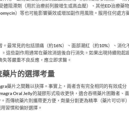
受體阻滯劑（用於治療前列腺增生或高血壓）、其他ED治療藥
Erythromycin）等也可能影響藥效或增加副作用風險。服用任何處方
常輕微且短暫。最常見的包括頭痛（約16%）、面部潮紅（約10%）、消化
%）。這些副作用通常在藥效消退後自行消失。如果出現持續勃起
聽力喪失等嚴重不良反應，應立即求醫。
vs 傳統藥片的選擇考量
與傳統Kamagra藥片之間難以抉擇。事實上，兩者含有完全相同的有效成分
型。Kamagra Oral Jelly的凝膠形式吸收更快，適合吞嚥藥片困難者、
合。而傳統藥片則攜帶更方便，劑量分割更為精準（藥片可切半
服用習慣和偏好選擇。