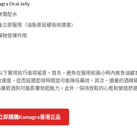
Oral Jelly
無需配水
後立即服用（油脂會延緩吸收速度）
藥物發揮作用
效果最大化，以下實用技巧值得留意。首先，避免在服用前兩小時內進食油膩
l的吸收速度，從而延遲起效時間並可能降低藥效。其次，適量的酒精
過量飲酒則可能影響勃起能力。此外，保持放鬆的心態和營造舒
 立即選購Kamagra香港正品