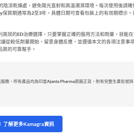
攝氏25度以下的陰涼乾燥處，避免陽光直射和高溫潮濕環境。每次使用後請確
l Jelly保質期通常為2至3年，具體日期可查看包裝上的有效期標示。
y作為一種便利高效的ED治療選擇，只要掌握正確的服用方法和劑量，就能
建議從較低劑量開始，留意身體反應，並遵循本文的各項注意事
性生活品質的可靠幫手。
服務，所有產品均為印度Ajanta Pharma原廠正貨，附有完整生產批號與
💊 了解更多Kamagra資訊