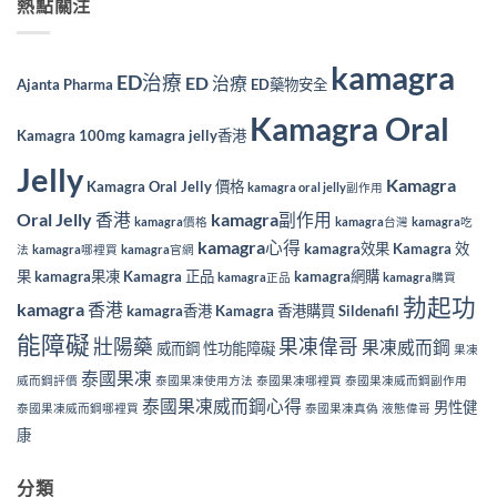
熱點關注
kamagra
ED治療
ED 治療
Ajanta Pharma
ED藥物安全
Kamagra Oral
Kamagra 100mg
kamagra jelly香港
Jelly
Kamagra
Kamagra Oral Jelly 價格
kamagra oral jelly副作用
Oral Jelly 香港
kamagra副作用
kamagra價格
kamagra台灣
kamagra吃
kamagra心得
kamagra效果
Kamagra 效
法
kamagra哪裡買
kamagra官網
果
kamagra果凍
Kamagra 正品
kamagra網購
kamagra正品
kamagra購買
勃起功
kamagra 香港
kamagra香港
Kamagra 香港購買
Sildenafil
能障礙
壯陽藥
果凍偉哥
果凍威而鋼
威而鋼
性功能障礙
果凍
泰國果凍
威而鋼評價
泰國果凍使用方法
泰國果凍哪裡買
泰國果凍威而鋼副作用
泰國果凍威而鋼心得
男性健
泰國果凍威而鋼哪裡買
泰國果凍真偽
液態偉哥
康
分類