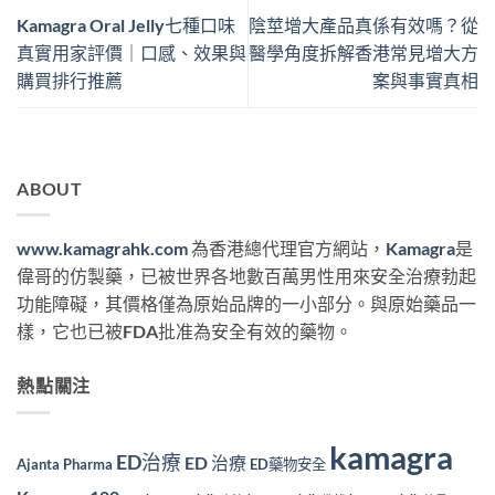
Kamagra Oral Jelly七種口味
陰莖增大產品真係有效嗎？從
真實用家評價｜口感、效果與
醫學角度拆解香港常見增大方
購買排行推薦
案與事實真相
ABOUT
www.kamagrahk.com
為香港總代理官方網站，
Kamagra
是
偉哥的仿製藥，已被世界各地數百萬男性用來安全治療勃起
功能障礙，其價格僅為原始品牌的一小部分。與原始藥品一
樣，它也已被FDA批准為安全有效的藥物。
熱點關注
kamagra
ED治療
ED 治療
Ajanta Pharma
ED藥物安全