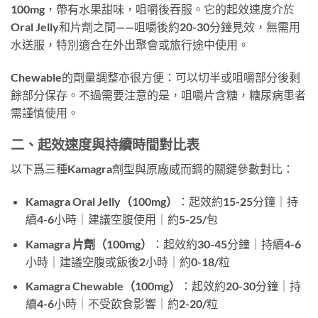
100mg，帶有水果甜味，咀嚼後吞服。它的起效速度介於
Oral Jelly和片劑之間——咀嚼後約20-30分鐘見效，無需用
水送服，特別適合在外出聚會或旅行途中使用。
Chewable的劑量調整亦很方便：可以切半或咀嚼部分後剩
餘部分保存。不過需要注意的是，咀嚼片含糖，糖尿病患者
需謹慎使用。
二、起效速度與持續時間對比表
以下爲三種Kamagra劑型與原廠威而鋼的關鍵參數對比：
Kamagra Oral Jelly（100mg）
：起效約15-25分鐘｜持
續4-6小時｜建議空腹使用｜約5-25/包
Kamagra 片劑（100mg）
：起效約30-45分鐘｜持續4-6
小時｜建議空腹或飯後2小時｜約0-18/粒
Kamagra Chewable（100mg）
：起效約20-30分鐘｜持
續4-6小時｜不受飲食影響｜約2-20/粒