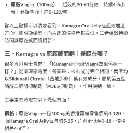
原廠Viagra（100mg）
：起效約30-60分鐘｜持續4-6小
時｜建議空腹｜約0-120/粒
從以上數據可以清楚看到，Kamagra Oral Jelly在起效速度
方面佔據明顯優勢，而片劑的價格門檻最低。三者藥效持續
時間與原廠威而鋼相若。
三、Kamagra vs 原廠威而鋼：差距在哪？
很多香港男士會問：「Kamagra同原廠Viagra效果係咪一
樣？」從藥理學角度，答案是：核心成分完全相同。兩者均
以Sildenafil Citrate（西地那非）爲有效成分，屬於第五型
磷酸二脂酶抑制劑（PDE5抑制劑），作用機制一致。
主要差異體現在以下幾個方面：
價格：
原廠Viagra一粒100mg的香港藥房零售價約0-120，
而Kamagra Oral Jelly每包約5-25，片劑更低至0-18。價格
相差4-8倍。