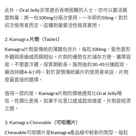
此外，Oral Jelly非常適合吞嚥困難的人士，亦可以靈活調
整劑量：將一包100mg分兩次使用，一半即約50mg。對於
初次使用者而言，這種劑量靈活性極其實用。
2. Kamagra 片劑（Tablet）
Kamagra片劑是傳統的薄膜包衣片，每粒100mg，藍色菱形
外觀與原廠威而鋼相似。片劑的優勢在於儲存方便、攜帶容
易，不需要冷藏，保質期較長。服用後約30-45分鐘起效，
藥效持續4-6小時。對於習慣傳統藥片的使用者來說，片劑
是最直接的選擇。
值得一提的是，Kamagra片劑的價格通常比Oral Jelly略
低，性價比更高。如果不在意口感或起效速度，片劑是經濟
之選。
3. Kamagra Chewable（可咀嚼片）
Chewable可咀嚼片是Kamagra產品線中較新的劑型，每粒