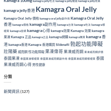
Kamagra 100mg
kamagra jelly吃法
kamagra jelly幾錢
kamagra jelly效果
Kamagra Oral Jelly
kamagra jelly香港
Kamagra Oral Jelly
Kamagra Oral Jelly 價格
kamagra oral jelly副作用
香港
kamagra副作用
kamagra價格
kamagra台灣
kamagra吃法
kamagra哪
kamagra心得
kamagra效果
Kamagra 效果
kamagra
裡買
kamagra官網
kamagra 香
果凍
Kamagra 正品
kamagra網購
kamagra正品
kamagra購買
勃起功能障礙
港
kamagra香港
Kamagra 香港購買
Sildenafil
壯陽藥
果凍偉哥
果凍威而鋼
威而鋼
性功能障礙
果凍威而鋼評價
泰國果凍
泰國
泰國果凍哪裡買
泰國果凍威而鋼副作用
泰國果凍威而鋼哪裡買
果凍威而鋼心得
男性健康
分類
新聞資訊
(127)