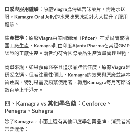
口感與服用體驗：
原廠Viagra爲傳統苦味藥片，需用水送
服。Kamagra Oral Jelly的水果味果凍設計大大提升了服用
體驗。
生產標準：
原廠Viagra由美國輝瑞（Pfizer）在愛爾蘭或德
國工廠生產，Kamagra則由印度Ajanta Pharma在其經GMP
認證的工廠生產。兩者均符合國際藥品生產質量管理規範。
簡單來說，如果預算充裕且追求品牌信任度，原廠Viagra是
穩妥之選。但若注重性價比，Kamagra的效果與原廠並無本
質差異，特別是需要頻繁使用者，轉用Kamagra每月可節省
數百至上千港元。
四、Kamagra vs 其他學名藥：Cenforce、
Penegra、Suhagra
除了Kamagra，市面上還有其他印度學名藥品牌，消費者常
常會混淆：